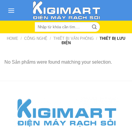
Skip
to
content
Search
for:
HOME
/
CÔNG NGHỆ
/
THIẾT BỊ VĂN PHÒNG
/
THIẾT BỊ LƯU
ĐIỆN
No Sản phẩms were found matching your selection.