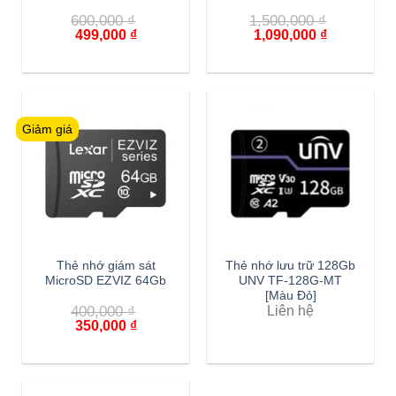
600,000
₫
1,500,000
₫
499,000
₫
1,090,000
₫
Giảm giá
Thẻ nhớ giám sát
Thẻ nhớ lưu trữ 128Gb
MicroSD EZVIZ 64Gb
UNV TF-128G-MT
[Màu Đỏ]
400,000
₫
Liên hệ
350,000
₫