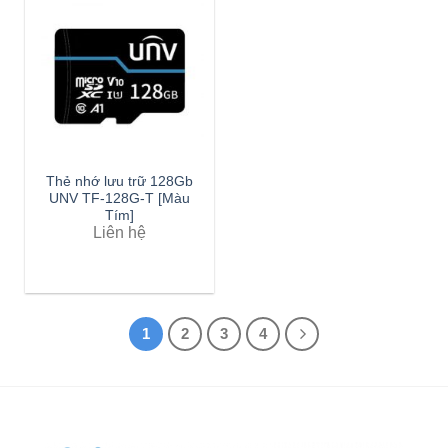
Thẻ nhớ lưu trữ 128Gb
UNV TF-128G-T [Màu
Tím]
Liên hệ
1
2
3
4