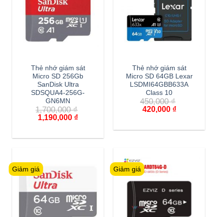
Thẻ nhớ giám sát
Thẻ nhớ giám sát
Micro SD 256Gb
Micro SD 64GB Lexar
SanDisk Ultra
LSDMI64GBB633A
SDSQUA4-256G-
Class 10
450,000
₫
GN6MN
1,700,000
₫
420,000
₫
1,190,000
₫
Giảm giá
Giảm giá