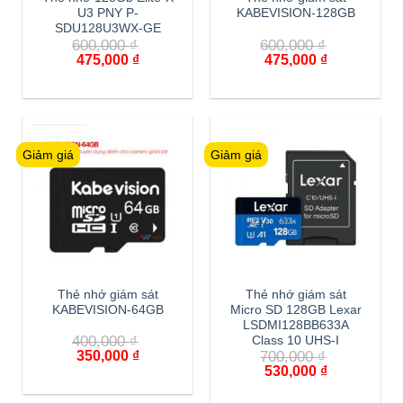
U3 PNY P-
KABEVISION-128GB
SDU128U3WX-GE
600,000
₫
600,000
₫
475,000
₫
475,000
₫
Giảm giá
Giảm giá
Thẻ nhớ giám sát
Thẻ nhớ giám sát
KABEVISION-64GB
Micro SD 128GB Lexar
LSDMI128BB633A
400,000
₫
Class 10 UHS-I
350,000
₫
700,000
₫
530,000
₫