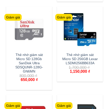
Giảm giá
Giảm giá
Thẻ nhớ giám sát
Thẻ nhớ giám sát
Micro SD 128Gb
Micro SD 256GB Lexar
SanDisk Ultra
LSDMI256BB633A
1,700,000
₫
SDSQUNR-128G-
1,150,000
₫
GN6MN
800,000
₫
650,000
₫
Giảm giá
Giảm giá