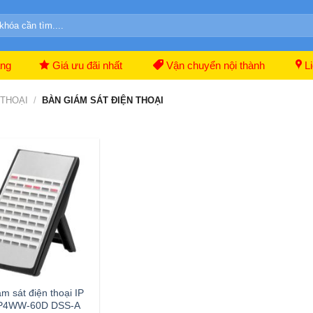
ãng
Giá ưu đãi nhất
Vận chuyển nội thành
Li
 THOẠI
/
BÀN GIÁM SÁT ĐIỆN THOẠI
m sát điện thoại IP
P4WW-60D DSS-A