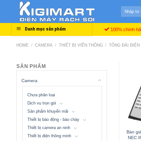
Skip
Search
to
for:
content
Danh mục sản phẩm
100% chính h
HOME
/
CAMERA
/
THIẾT BỊ VIỄN THÔNG
/
TỔNG ĐÀI ĐIỆN
SẢN PHẨM
Camera
Chưa phân loại
Dịch vụ trọn gói
Sản phẩm khuyến mãi
Thiết bị báo động - báo cháy
Thiết bị camera an ninh
Bàn giá
Thiết bị điện thông minh
NEC I