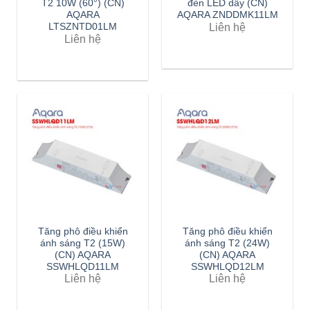
T2 10W (60°) (CN)
đèn LED dây (CN)
AQARA
AQARA ZNDDMK11LM
Liên hệ
LTSZNTD01LM
Liên hệ
Tăng phô điều khiển
Tăng phô điều khiển
ánh sáng T2 (15W)
ánh sáng T2 (24W)
(CN) AQARA
(CN) AQARA
SSWHLQD11LM
SSWHLQD12LM
Liên hệ
Liên hệ