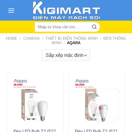
Skip
to
content
Search
for:
HOME
/
CAMERA
/
THIẾT BỊ ĐIỆN THÔNG MINH
/
ĐÈN THÔNG
MINH
/
AQARA
Đèn LED Bulb T2 (E27,
Đèn LED Bulb T2 (E27,