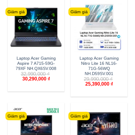
Giảm giá
Giảm giá
Laptop Acer Gaming
Laptop Acer Gaming
Aspire 7 A715-59G-
Nitro Lite 16 NL16-
79XF NH.QX6SV.008
71G-56WQ
32,990,000
₫
NH.D59SV.001
30,290,000
₫
29,990,000
₫
25,390,000
₫
Giảm giá
Giảm giá