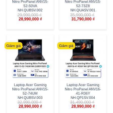
Nitro ProPanel ANV15-
Nitro ProPanel ANV15-
52-50VA
52-73Z8
NH.QUBSV.002
NH.QUASV.001
29,990,000
₫
35,990,000
₫
28,990,000
₫
31,790,000
₫
Giảm giá
Giảm giá
Laptop Acer Gaming
Laptop Acer Gaming
Nitro ProPanel ANV15-
Nitro ProPanel ANV16-
52-74UM
41-R36Y
NH.QUBSV.003
NH.QP1SV.004
32,990,000
₫
31,490,000
₫
28,990,000
₫
28,990,000
₫