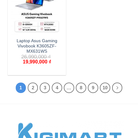
Laptop Asus Gaming
Vivobook K3605ZF-
MX631WS
26,990,000
₫
19,990,000
₫
1
2
3
4
…
8
9
10