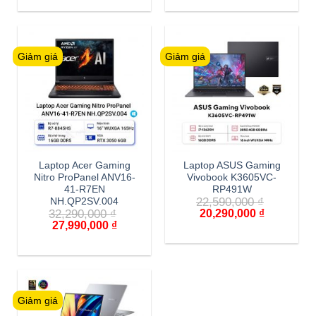
Giảm giá
Giảm giá
Laptop Acer Gaming
Laptop ASUS Gaming
Nitro ProPanel ANV16-
Vivobook K3605VC-
41-R7EN
RP491W
22,590,000
₫
NH.QP2SV.004
32,290,000
₫
20,290,000
₫
27,990,000
₫
Giảm giá