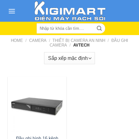
Skip
to
content
Search
for:
HOME
/
CAMERA
/
THIẾT BỊ CAMERA AN NINH
/
ĐẦU GHI
CAMERA
/
AVTECH
Đầu ghi hình 16 kênh