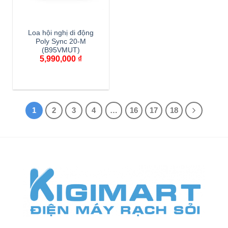
Loa hội nghị di động
Poly Sync 20-M
(B95VMUT)
5,990,000
₫
1
2
3
4
…
16
17
18