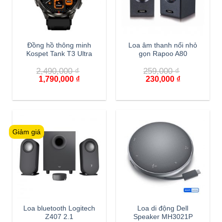
Đồng hồ thông minh
Loa âm thanh nổi nhỏ
Kospet Tank T3 Ultra
gọn Rapoo A80
2,490,000
₫
259,000
₫
1,790,000
₫
230,000
₫
Giảm giá
Loa bluetooth Logitech
Loa di động Dell
Z407 2.1
Speaker MH3021P