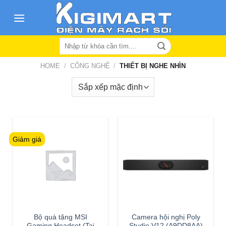
Skip
to
content
Search
for:
HOME
/
CÔNG NGHỆ
/
THIẾT BỊ NGHE NHÌN
Giảm giá
Bộ quà tặng MSI
Camera hội nghị Poly
Gaming Headset (Tai
Studio V12 (A9DD8AA)