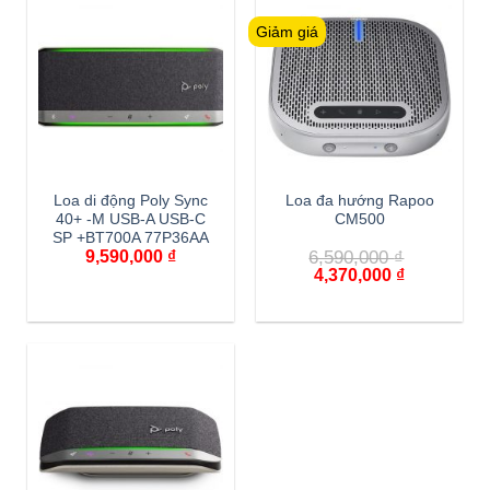
Giảm giá
Loa di động Poly Sync
Loa đa hướng Rapoo
40+ -M USB-A USB-C
CM500
SP +BT700A 77P36AA
9,590,000
₫
6,590,000
₫
4,370,000
₫