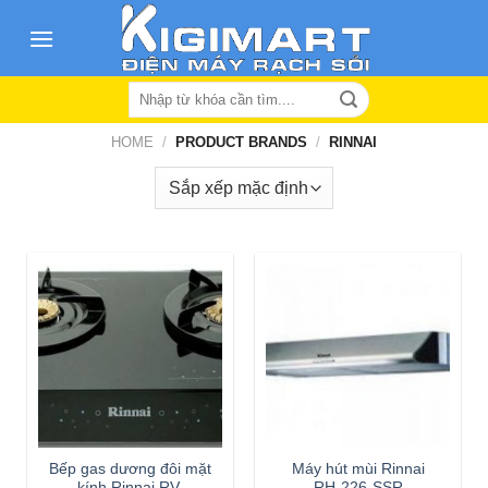
Skip
to
content
Search
for:
HOME
/
PRODUCT BRANDS
/
RINNAI
Bếp gas dương đôi mặt
Máy hút mùi Rinnai
kính Rinnai RV-
RH-226-SSR