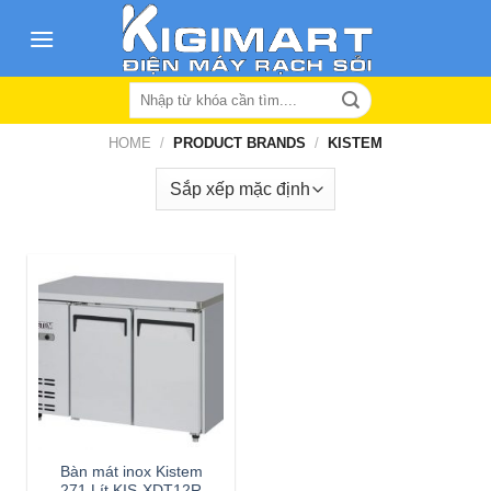
Skip
to
content
Search
for:
HOME
/
PRODUCT BRANDS
/
KISTEM
Bàn mát inox Kistem
271 Lít KIS-XDT12R