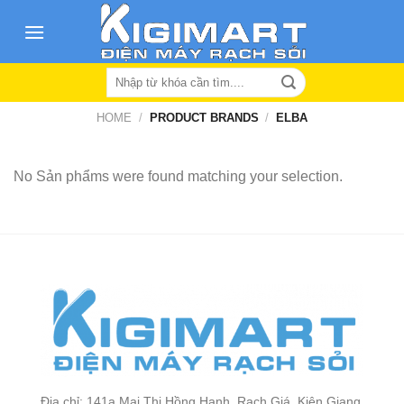
Skip
to
content
Search
for:
HOME
/
PRODUCT BRANDS
/
ELBA
No Sản phẩms were found matching your selection.
Địa chỉ: 141a Mai Thị Hồng Hạnh, Rạch Giá, Kiên Giang