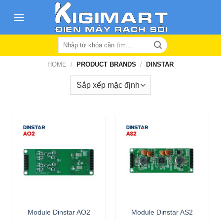
Skip
to
content
Search
for:
HOME
/
PRODUCT BRANDS
/
DINSTAR
Module Dinstar AO2
Module Dinstar AS2