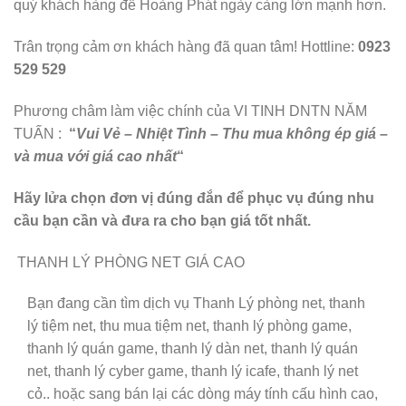
quý khách hàng để Hoàng Phát ngày càng lớn mạnh hơn.
Trân trọng cảm ơn khách hàng đã quan tâm! Hottline:
0923
529 529
Phương châm làm việc chính của VI TINH DNTN NĂM
TUẤN :
“
Vui Vẻ – Nhiệt Tình – Thu mua không ép giá –
và mua với giá cao nhất
“
Hãy lửa chọn đơn vị đúng đắn để phục vụ đúng nhu
cầu bạn cần và đưa ra cho bạn giá tốt nhất.
THANH LÝ PHÒNG NET GIÁ CAO
Bạn đang cần tìm dịch vụ Thanh Lý phòng net, thanh
lý tiệm net, thu mua tiệm net, thanh lý phòng game,
thanh lý quán game, thanh lý dàn net, thanh lý quán
net, thanh lý cyber game, thanh lý icafe, thanh lý net
cỏ.. hoặc sang bán lại các dòng máy tính cấu hình cao,