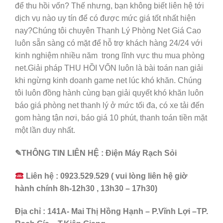
để thu hồi vốn? Thế nhưng, bạn không biết liên hệ tới
dịch vụ nào uy tín để có được mức giá tốt nhất hiện
nay?Chúng tôi chuyên Thanh Lý Phòng Net Giá Cao
luôn sẵn sàng có mặt để hỗ trợ khách hàng 24/24 với
kinh nghiệm nhiều năm trong lĩnh vực thu mua phòng
net.Giải pháp THU HỒI VỐN luôn là bài toán nan giải
khi ngừng kinh doanh game net lúc khó khăn. Chúng
tôi luôn đồng hành cùng bạn giải quyết khó khăn luôn
báo giá phòng net thanh lý ở mức tối đa, có xe tải đến
gom hàng tận nơi, báo giá 10 phút, thanh toán tiền mặt
một lần duy nhất.
✎THÔNG TIN LIÊN HỆ : Điện Máy Rạch Sỏi
Liên hệ : 0923.529.529 ( vui lòng liên hệ giờ
hành chính 8h-12h30 , 13h30 – 17h30)
Địa chỉ : 141A- Mai Thị Hồng Hạnh – P.Vĩnh Lợi –TP.