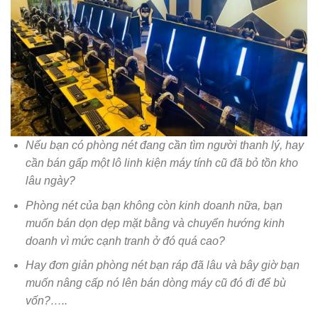
Nếu bạn có phòng nét đang cần tìm người thanh lý, hay
cần bán gấp một lô linh kiện máy tính cũ đã bỏ tồn kho
lâu ngày?
Phòng nét của bạn không còn kinh doanh nữa, bạn
muốn bán dọn dẹp mặt bằng và chuyển hướng kinh
doanh vì mức cạnh tranh ở đó quá cao?
Hay đơn giản phòng nét bạn ráp đã lâu và bây giờ bạn
muốn nâng cấp nó lên bán dòng máy cũ đó đi để bù
vốn?…..