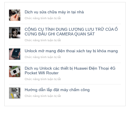
Dịch vụ sửa chữa máy in tại nhà
ở
Chức năng bình luận bị tắt
Dịch
vụ
CÔNG CỤ TÍNH DUNG LƯỢNG LƯU TRỮ CỦA Ổ
sửa
CỨNG ĐẦU GHI CAMERA QUAN SÁT
chữa
máy
ở
Chức năng bình luận bị tắt
in
CÔNG
tại
CỤ
Unlock mở mạng điện thoại xách tay bị khóa mạng
nhà
TÍNH
ở
Chức năng bình luận bị tắt
DUNG
Unlock
LƯỢNG
mở
LƯU
Dịch vụ Unlock các thiết bị Huawei Điện Thoại 4G
mạng
TRỮ
Pocket Wifi Router
điện
CỦA
thoại
ở
Chức năng bình luận bị tắt
Ổ
xách
Dịch
CỨNG
tay
vụ
ĐẦU
Hướng dẫn lắp đặt máy chấm công
bị
Unlock
GHI
ở
Chức năng bình luận bị tắt
khóa
các
CAMERA
Hướng
mạng
thiết
QUAN
dẫn
bị
SÁT
lắp
Huawei
đặt
Điện
máy
Thoại
chấm
4G
công
Pocket