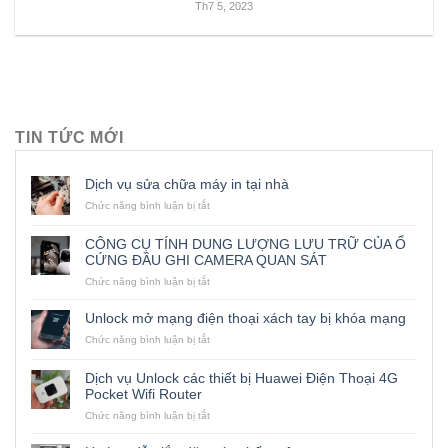
Th7 5, 2023
TIN TỨC MỚI
Dịch vụ sửa chữa máy in tại nhà
ở
Chức năng bình luận bị tắt
Dịch
vụ
CÔNG CỤ TÍNH DUNG LƯỢNG LƯU TRỮ CỦA Ổ
sửa
CỨNG ĐẦU GHI CAMERA QUAN SÁT
chữa
máy
ở
Chức năng bình luận bị tắt
in
CÔNG
tại
CỤ
Unlock mở mạng điện thoại xách tay bị khóa mạng
nhà
TÍNH
ở
Chức năng bình luận bị tắt
DUNG
Unlock
LƯỢNG
mở
LƯU
Dịch vụ Unlock các thiết bị Huawei Điện Thoại 4G
mạng
TRỮ
Pocket Wifi Router
điện
CỦA
thoại
ở
Chức năng bình luận bị tắt
Ổ
xách
Dịch
CỨNG
tay
vụ
ĐẦU