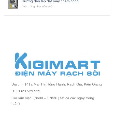
Hướng dẫn lắp đặt máy chấm công
bị
Unlock
GHI
ở
Chức năng bình luận bị tắt
khóa
các
CAMERA
Hướng
mạng
thiết
QUAN
dẫn
bị
SÁT
lắp
Huawei
đặt
Điện
máy
Thoại
chấm
4G
công
Pocket
Wifi
Router
Địa chỉ: 141a Mai Thị Hồng Hạnh, Rạch Giá, Kiên Giang
ĐT: 0923.529.529
Giờ làm việc: (8h00 – 17h30 | tất cả các ngày trong
tuần)