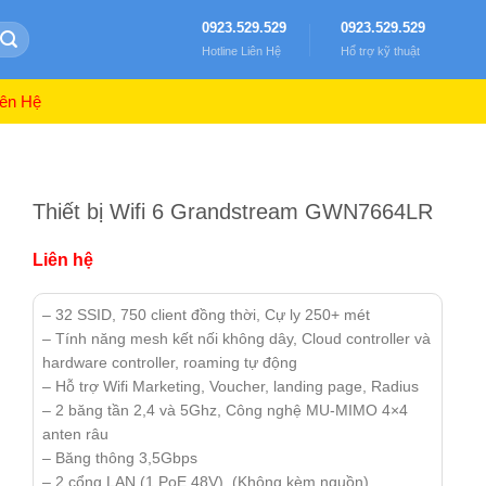
0923.529.529
0923.529.529
Hotline Liên Hệ
Hổ trợ kỹ thuật
ên Hệ
Thiết bị Wifi 6 Grandstream GWN7664LR
Liên hệ
– 32 SSID, 750 client đồng thời, Cự ly 250+ mét
– Tính năng mesh kết nối không dây, Cloud controller và
hardware controller, roaming tự động
– Hỗ trợ Wifi Marketing, Voucher, landing page, Radius
– 2 băng tần 2,4 và 5Ghz, Công nghệ MU-MIMO 4×4
anten râu
– Băng thông 3,5Gbps
– 2 cổng LAN (1 PoE 48V), (Không kèm nguồn)