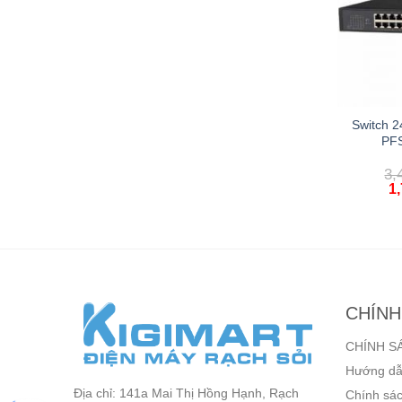
cro SD 32GB
Thiết bị phát Wifi Ezviz X3C
Switch 2
DSDQQ-032G-
PF
46A
n hệ
4,874,000
₫
3,
1
CHÍNH
CHÍNH S
Hướng dẫ
Địa chỉ: 141a Mai Thị Hồng Hạnh, Rạch
Chính sác