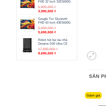
FHD 32 Inch 32E5600G
5,900,000
₫
3,990,000
₫
Google Tivi Skyworth
FHD 43 Inch 43E5600G
5,900,000
₫
5,690,000
₫
Robot hút bụi lau nhà
Dreame D30 Ultra CE
17,990,000
₫
9,690,000
₫
SẢN P
Giảm giá