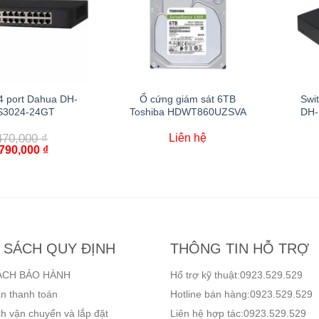
4 port Dahua DH-
Ổ cứng giám sát 6TB
Swi
S3024-24GT
Toshiba HDWT860UZSVA
DH-
470,000
₫
Liên hệ
,790,000
₫
 SÁCH QUY ĐỊNH
THÔNG TIN HỖ TRỢ
ÁCH BẢO HÀNH
Hổ trợ kỹ thuật:0923.529.529
n thanh toán
Hotline bán hàng:0923.529.529
h vận chuyển và lắp đặt
Liên hệ hợp tác:0923.529.529