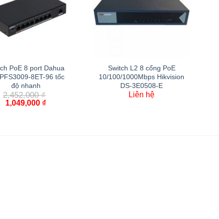
tch PoE 8 port Dahua
Switch L2 8 cổng PoE
PFS3009-8ET-96 tốc
10/100/1000Mbps Hikvision
độ nhanh
DS-3E0508-E
2,452,000
₫
Liên hệ
1,049,000
₫