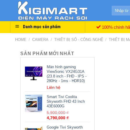
Skip
Search
to
for:
content
Danh mục sản phẩm
100% chính h
HOME
/
CAMERA
/
THIẾT BỊ SỐ - CÔNG NGHỆ
/
THIẾT BỊ 
SẢN PHẨM MỚI NHẤT
Màn hình gaming
ViewSonic VX24G31A
(23.8 inch - FHD - IPS -
280Hz - 1ms - HDR10)
Liên hệ
Smart Tivi Coolita
Skyworth FHD 43 Inch
43E6000G
5,900,000
₫
4,790,000
₫
Google Tivi Skyworth