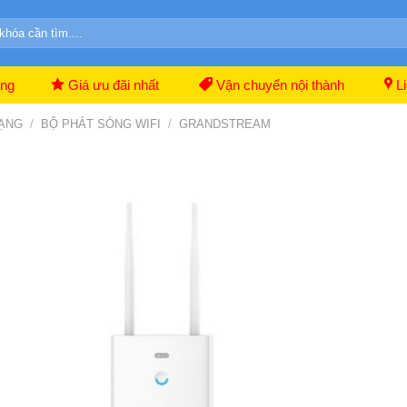
ãng
Giá ưu đãi nhất
Vận chuyển nội thành
Li
MẠNG
/
BỘ PHÁT SÓNG WIFI
/
GRANDSTREAM