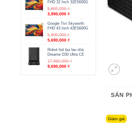
FHD 32 Inch 32E5600G
5,900,000
₫
3,990,000
₫
Google Tivi Skyworth
FHD 43 Inch 43E5600G
5,900,000
₫
5,690,000
₫
Robot hút bụi lau nhà
Dreame D30 Ultra CE
17,990,000
₫
9,690,000
₫
SẢN P
Giảm giá