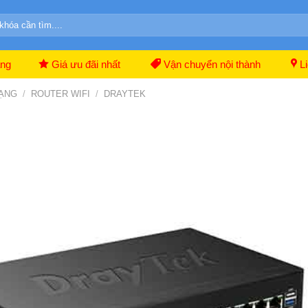
ãng
Giá ưu đãi nhất
Vận chuyển nội thành
Li
MẠNG
/
ROUTER WIFI
/
DRAYTEK