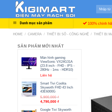
Skip
Search
to
for:
content
Danh mục sản phẩm
100% chính h
HOME
/
CAMERA
/
THIẾT BỊ SỐ - CÔNG NGHỆ
/
THIẾT BỊ 
SẢN PHẨM MỚI NHẤT
Màn hình gaming
ViewSonic VX24G31A
(23.8 inch - FHD - IPS -
280Hz - 1ms - HDR10)
Liên hệ
Smart Tivi Coolita
Skyworth FHD 43 Inch
43E6000G
5,900,000
₫
4,790,000
₫
Google Tivi Skyworth