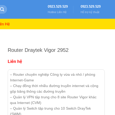
0923.529.529
0923.529.529
Hotline Liên Hệ
Hổ trợ kỹ thuật
ên Hệ
Router Draytek Vigor 2952
Liên hệ
– Router chuyên nghiệp Công ty vừa và nhỏ / phòng
Internet-Game
– Chạy đồng thời nhiều đường truyền internet và cộng
gộp băng thông các đường truyền
– Quản lý VPN tập trung cho 8 site Router Vigor khác
qua Internet (CVM)
– Quản lý Switch tập trung cho 10 Switch DrayTek
(SWM)