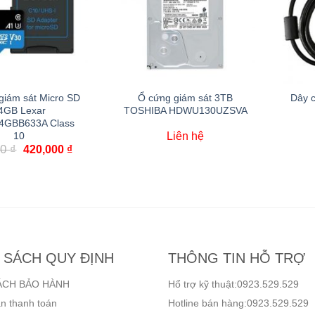
giám sát Micro SD
Ổ cứng giám sát 3TB
Dây c
4GB Lexar
TOSHIBA HDWU130UZSVA
4GBB633A Class
Liên hệ
10
00
₫
420,000
₫
 SÁCH QUY ĐỊNH
THÔNG TIN HỖ TRỢ
ÁCH BẢO HÀNH
Hổ trợ kỹ thuật:0923.529.529
n thanh toán
Hotline bán hàng:0923.529.529