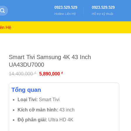
0923.529.529
0923.529.529
Hotline Liên Hệ
Hổ trợ kỹ thuật
ên Hệ
Smart Tivi Samsung 4K 43 Inch
UA43DU7000
₫
14,400,000
₫
5,890,000
Tổng quan
Loại Tivi:
Smart Tivi
Kích cỡ màn hình:
43 inch
Độ phân giải:
Ultra HD 4K