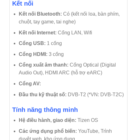
Kết nối
Kết nối Bluetooth:
Có (kết nối loa, bàn phím,
chuột, tay game, tai nghe)
Kết nối Internet:
Cổng LAN, Wifi
Cổng USB:
1 cổng
Cổng HDMI:
3 cổng
Cổng xuất âm thanh:
Cổng Optical (Digital
Audio Out), HDMI ARC (hỗ trợ eARC)
Cổng AV:
Đầu thu kỹ thuật số:
DVB-T2 (*VN: DVB-T2C)
Tính năng thông minh
Hệ điều hành, giao diện:
Tizen OS
Các ứng dụng phổ biến:
YouTube, Trình
duyệt web, kho ứng dụng