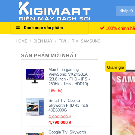
Skip
Search
to
for:
content
Danh mục sản phẩm
100% chính h
HOME
/
ĐIỆN MÁY
/
TIVI
/
TIVI SAMSUNG
SẢN PHẨM MỚI NHẤT
Giảm giá
Màn hình gaming
ViewSonic VX24G31A
(23.8 inch - FHD - IPS -
280Hz - 1ms - HDR10)
Liên hệ
Smart Tivi Coolita
Skyworth FHD 43 Inch
43E6000G
5,900,000
₫
4,790,000
₫
Google Tivi Skyworth