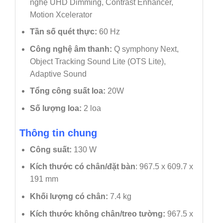
nghệ UHD Dimming, Contrast Enhancer,
Motion Xcelerator
Tần số quét thực:
60 Hz
Công nghệ âm thanh:
Q symphony Next,
Object Tracking Sound Lite (OTS Lite),
Adaptive Sound
Tổng công suất loa:
20W
Số lượng loa:
2 loa
Thông tin chung
Công suất:
130 W
Kích thước có chân/đặt bàn
: 967.5 x 609.7 x
191 mm
Khối lượng có chân:
7.4 kg
Kích thước không chân/treo tường:
967.5 x