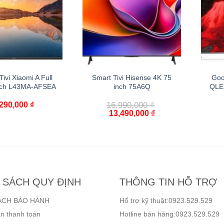
ivi Xiaomi A Full
Smart Tivi Hisense 4K 75
Goo
nch L43MA-AFSEA
inch 75A6Q
QLE
,290,000
₫
16,990,000
₫
13,490,000
₫
 SÁCH QUY ĐỊNH
THÔNG TIN HỖ TRỢ
ÁCH BẢO HÀNH
Hổ trợ kỹ thuật:0923.529.529
n thanh toán
Hotline bán hàng:0923.529.529