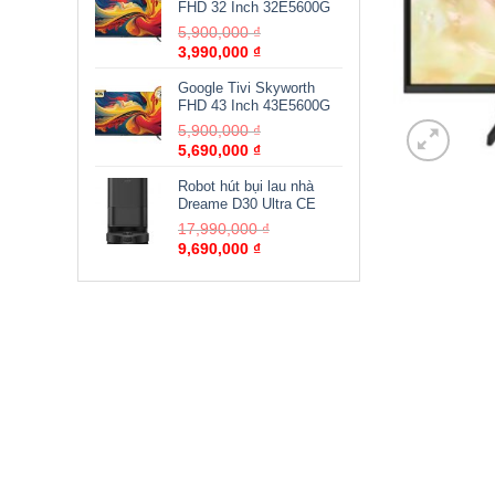
FHD 32 Inch 32E5600G
5,900,000
₫
3,990,000
₫
Google Tivi Skyworth
FHD 43 Inch 43E5600G
5,900,000
₫
5,690,000
₫
Robot hút bụi lau nhà
Dreame D30 Ultra CE
17,990,000
₫
9,690,000
₫