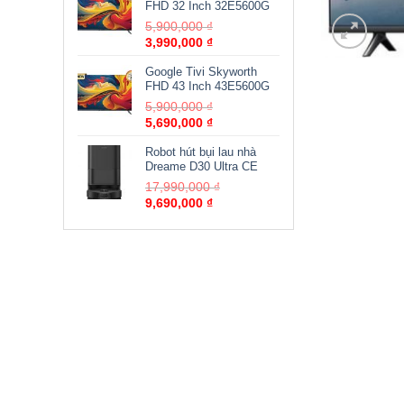
FHD 32 Inch 32E5600G
5,900,000
₫
3,990,000
₫
Google Tivi Skyworth
FHD 43 Inch 43E5600G
5,900,000
₫
5,690,000
₫
Robot hút bụi lau nhà
Dreame D30 Ultra CE
17,990,000
₫
9,690,000
₫