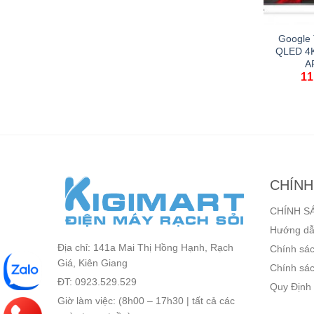
TCL 4K 75 inch
Google Tivi Aqua HD 32
Google 
P6K
Inch AQT32K85FX
QLED 4K
A
0,000
₫
3,590,000
₫
11
0,000
₫
CHÍNH
CHÍNH S
Hướng dẫ
Địa chỉ: 141a Mai Thị Hồng Hạnh, Rạch
Chính sác
Giá, Kiên Giang
Chính sác
ĐT: 0923.529.529
Quy Định
Giờ làm việc: (8h00 – 17h30 | tất cả các