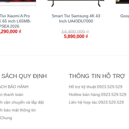
Tivi Xiaomi A Pro
Smart Tivi Samsung 4K 43
Goog
 65 inch L65MB-
Inch UA43DU7000
PSEA 2026
,290,000
₫
14,400,000
₫
5,890,000
₫
 SÁCH QUY ĐỊNH
THÔNG TIN HỖ TRỢ
ÁCH BẢO HÀNH
Hổ trợ kỹ thuật:0923.529.529
n thanh toán
Hotline bán hàng:0923.529.529
h vận chuyển và lắp đặt
Liên hệ hợp tác:0923.529.529
h bảo mật thông tin
 Chung