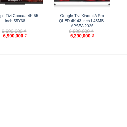
le Tivi Coocaa 4K 55
Google Tivi Xiaomi A Pro
Inch 55Y68
QLED 4K 43 inch L43MB-
APSEA 2026
9,990,000
₫
6,990,000
₫
6,990,000
₫
6,290,000
₫