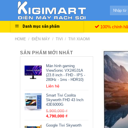
Skip
Search
to
for:
content
Danh mục sản phẩm
100% chính h
HOME
/
ĐIỆN MÁY
/
TIVI
/
TIVI XIAOMI
SẢN PHẨM MỚI NHẤT
Màn hình gaming
ViewSonic VX24G31A
(23.8 inch - FHD - IPS -
280Hz - 1ms - HDR10)
Liên hệ
Smart Tivi Coolita
Skyworth FHD 43 Inch
43E6000G
5,900,000
₫
4,790,000
₫
Google Tivi Skyworth