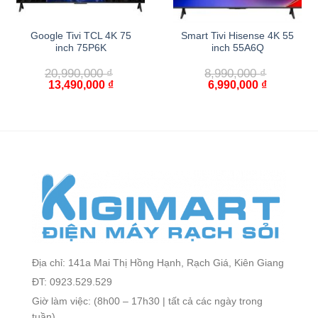
Google Tivi TCL 4K 75
Smart Tivi Hisense 4K 55
inch 75P6K
inch 55A6Q
20,990,000
₫
8,990,000
₫
13,490,000
₫
6,990,000
₫
Địa chỉ: 141a Mai Thị Hồng Hạnh, Rạch Giá, Kiên Giang
ĐT: 0923.529.529
Giờ làm việc: (8h00 – 17h30 | tất cả các ngày trong
tuần)