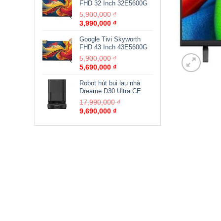
FHD 32 Inch 32E5600G
5,900,000
₫
3,990,000
₫
Google Tivi Skyworth
FHD 43 Inch 43E5600G
5,900,000
₫
5,690,000
₫
Robot hút bụi lau nhà
Dreame D30 Ultra CE
17,990,000
₫
9,690,000
₫