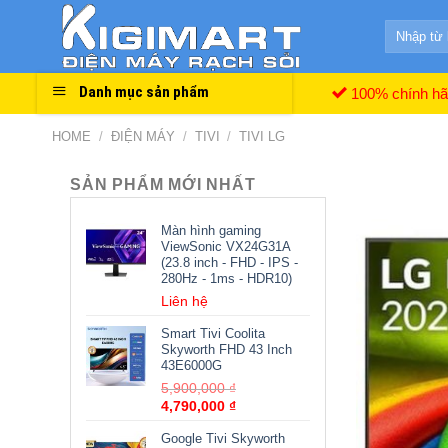
Skip
Search
to
for:
content
Danh mục sản phẩm
100% chính h
HOME
/
ĐIỆN MÁY
/
TIVI
/
TIVI LG
SẢN PHẨM MỚI NHẤT
Màn hình gaming
ViewSonic VX24G31A
(23.8 inch - FHD - IPS -
280Hz - 1ms - HDR10)
Liên hệ
Smart Tivi Coolita
Skyworth FHD 43 Inch
43E6000G
5,900,000
₫
4,790,000
₫
Google Tivi Skyworth