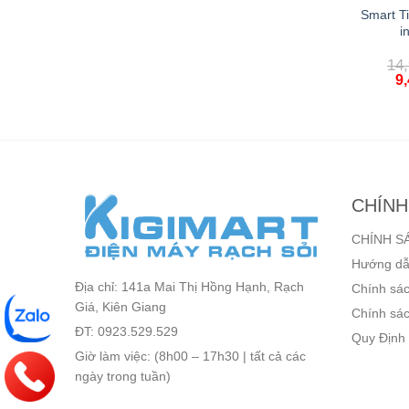
Hisense 4K 75
Google Tivi Xiaomi A Full
Smart Ti
 75A6Q
HD 43 Inch L43MA-AFSEA
i
0,000
₫
5,290,000
₫
14
0,000
₫
9
CHÍNH
CHÍNH S
Hướng dẫ
Địa chỉ: 141a Mai Thị Hồng Hạnh, Rạch
Chính sác
Giá, Kiên Giang
Chính sác
ĐT: 0923.529.529
Quy Định
Giờ làm việc: (8h00 – 17h30 | tất cả các
ngày trong tuần)