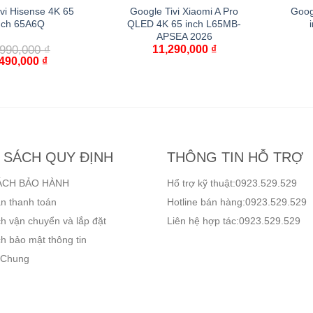
vi Hisense 4K 65
Google Tivi Xiaomi A Pro
Goog
nch 65A6Q
QLED 4K 65 inch L65MB-
APSEA 2026
,990,000
₫
11,290,000
₫
,490,000
₫
 SÁCH QUY ĐỊNH
THÔNG TIN HỖ TRỢ
ÁCH BẢO HÀNH
Hổ trợ kỹ thuật:0923.529.529
n thanh toán
Hotline bán hàng:0923.529.529
h vận chuyển và lắp đặt
Liên hệ hợp tác:0923.529.529
h bảo mật thông tin
 Chung