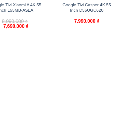
le Tivi Xiaomi A 4K 55
Google Tivi Casper 4K 55
inch L55MB-ASEA
Inch D55UGC620
8,990,000
₫
7,990,000
₫
7,690,000
₫