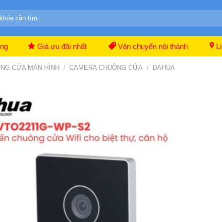
ãng
Giá ưu đãi nhất
Vận chuyển nội thành
Li
NG CỬA MÀN HÌNH
/
CAMERA CHUÔNG CỬA
/
DAHUA