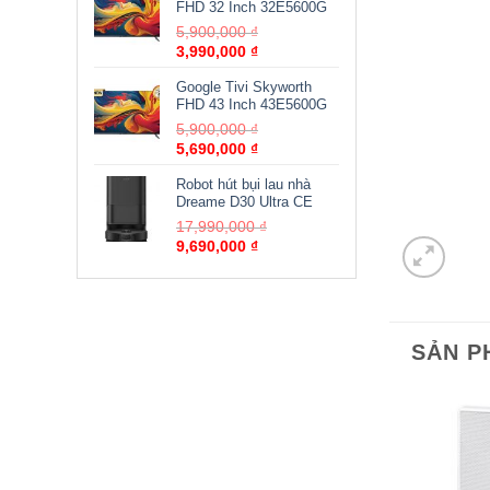
FHD 32 Inch 32E5600G
5,900,000
₫
3,990,000
₫
Google Tivi Skyworth
FHD 43 Inch 43E5600G
5,900,000
₫
5,690,000
₫
Robot hút bụi lau nhà
Dreame D30 Ultra CE
17,990,000
₫
9,690,000
₫
SẢN P