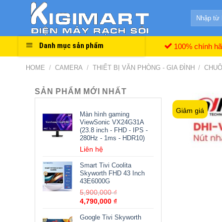
Skip
Search
to
for:
content
Danh mục sản phẩm
100% chính h
HOME
/
CAMERA
/
THIẾT BỊ VĂN PHÒNG - GIA ĐÌNH
/
CHUÔ
SẢN PHẨM MỚI NHẤT
Giảm giá
Màn hình gaming
ViewSonic VX24G31A
(23.8 inch - FHD - IPS -
280Hz - 1ms - HDR10)
Liên hệ
Smart Tivi Coolita
Skyworth FHD 43 Inch
43E6000G
5,900,000
₫
4,790,000
₫
Google Tivi Skyworth