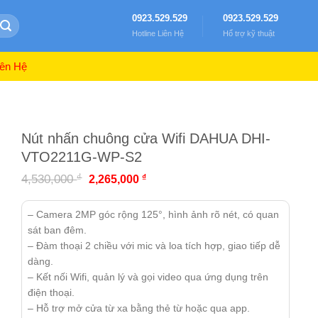
0923.529.529
0923.529.529
Hotline Liên Hệ
Hổ trợ kỹ thuật
ên Hệ
Nút nhấn chuông cửa Wifi DAHUA DHI-
VTO2211G-WP-S2
₫
4,530,000
₫
2,265,000
– Camera 2MP góc rộng 125°, hình ảnh rõ nét, có quan
sát ban đêm.
– Đàm thoại 2 chiều với mic và loa tích hợp, giao tiếp dễ
dàng.
– Kết nối Wifi, quản lý và gọi video qua ứng dụng trên
điện thoại.
– Hỗ trợ mở cửa từ xa bằng thẻ từ hoặc qua app.