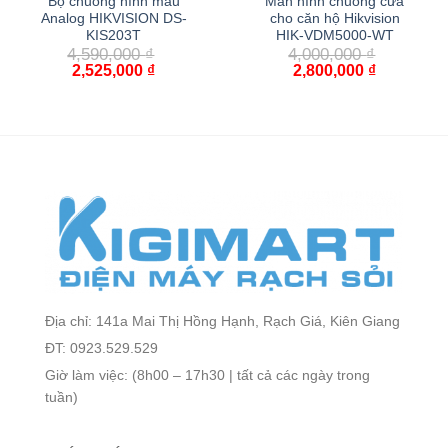
Bộ chuông hình màu
Màn hình chuông cửa
Analog HIKVISION DS-
cho căn hộ Hikvision
KIS203T
HIK-VDM5000-WT
4,590,000
₫
4,000,000
₫
2,525,000
₫
2,800,000
₫
Địa chỉ: 141a Mai Thị Hồng Hạnh, Rạch Giá, Kiên Giang
ĐT: 0923.529.529
Giờ làm việc: (8h00 – 17h30 | tất cả các ngày trong
tuần)