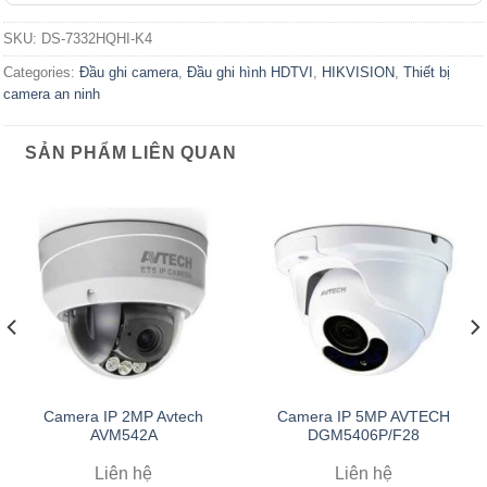
SKU:
DS-7332HQHI-K4
Categories:
Đầu ghi camera
,
Đầu ghi hình HDTVI
,
HIKVISION
,
Thiết bị
camera an ninh
SẢN PHẨM LIÊN QUAN
Camera IP 2MP Avtech
Camera IP 5MP AVTECH
AVM542A
DGM5406P/F28
Liên hệ
Liên hệ