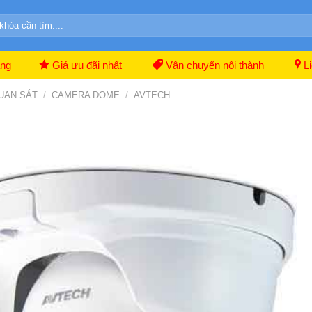
ãng
Giá ưu đãi nhất
Vận chuyển nội thành
Li
UAN SÁT
/
CAMERA DOME
/
AVTECH