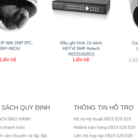
IP Wifi 2MP IPC-
Đầu ghi hình 16 kênh
Ca
26P-IMOU
HDTVI 5MP Avtech
AVZ2116(EU)
Liên hệ
Liên hệ
1,5
 SÁCH QUY ĐỊNH
THÔNG TIN HỖ TRỢ
ÁCH BẢO HÀNH
Hổ trợ kỹ thuật:0923.529.529
n thanh toán
Hotline bán hàng:0923.529.529
h vận chuyển và lắp đặt
Liên hệ hợp tác:0923.529.529