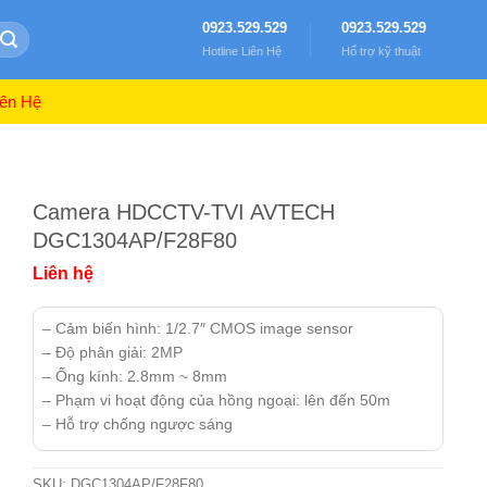
0923.529.529
0923.529.529
Hotline Liên Hệ
Hổ trợ kỹ thuật
ên Hệ
Camera HDCCTV-TVI AVTECH
DGC1304AP/F28F80
Liên hệ
– Cảm biến hình: 1/2.7″ CMOS image sensor
– Độ phân giải: 2MP
– Ống kính: 2.8mm ~ 8mm
– Phạm vi hoạt động của hồng ngoại: lên đến 50m
– Hỗ trợ chống ngược sáng
SKU:
DGC1304AP/F28F80