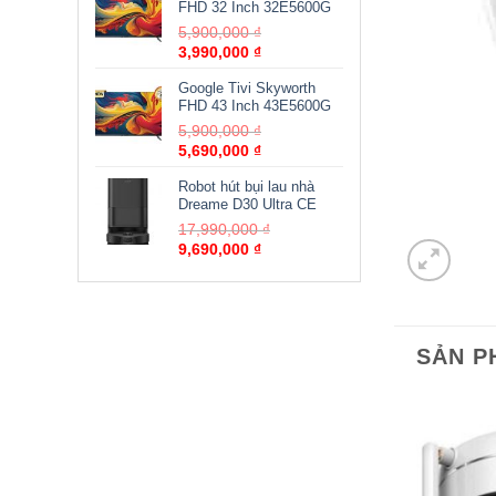
FHD 32 Inch 32E5600G
5,900,000
₫
3,990,000
₫
Google Tivi Skyworth
FHD 43 Inch 43E5600G
5,900,000
₫
5,690,000
₫
Robot hút bụi lau nhà
Dreame D30 Ultra CE
17,990,000
₫
9,690,000
₫
SẢN P