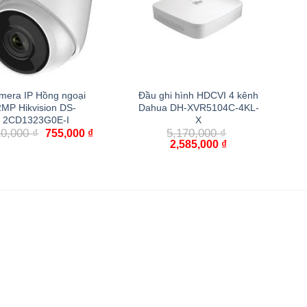
mera IP Hồng ngoại
Đầu ghi hình HDCVI 4 kênh
2MP Hikvision DS-
Dahua DH-XVR5104C-4KL-
2CD1323G0E-I
X
10,000
₫
5,170,000
₫
755,000
₫
2,585,000
₫