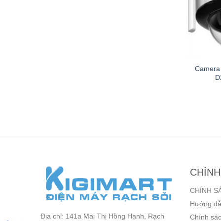
D Hồng ngoại
Camera HDCVI 2MP Dahua
Camera 
ision DS-
DH-HAC-HDW2249TP-A-
D
23G0E-I
LED
₫
Liên hệ
910,000
₫
CHÍNH
CHÍNH S
Hướng dẫ
Địa chỉ: 141a Mai Thị Hồng Hạnh, Rạch
Chính sác