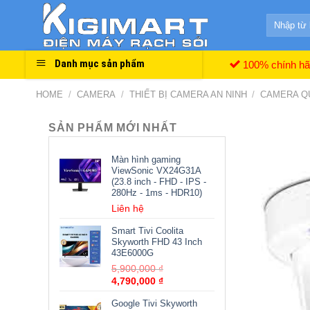
Skip
Search
to
for:
content
Danh mục sản phẩm
100% chính h
HOME
/
CAMERA
/
THIẾT BỊ CAMERA AN NINH
/
CAMERA Q
SẢN PHẨM MỚI NHẤT
Màn hình gaming
ViewSonic VX24G31A
(23.8 inch - FHD - IPS -
280Hz - 1ms - HDR10)
Liên hệ
Smart Tivi Coolita
Skyworth FHD 43 Inch
43E6000G
5,900,000
₫
4,790,000
₫
Google Tivi Skyworth