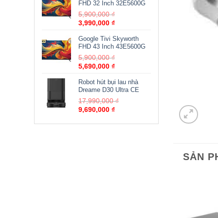
FHD 32 Inch 32E5600G
5,900,000
₫
3,990,000
₫
Google Tivi Skyworth
FHD 43 Inch 43E5600G
5,900,000
₫
5,690,000
₫
Robot hút bụi lau nhà
Dreame D30 Ultra CE
17,990,000
₫
9,690,000
₫
SẢN P