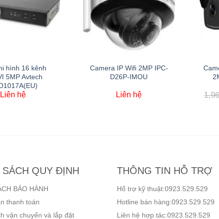
i hình 16 kênh
Camera IP Wifi 2MP IPC-
Came
I 5MP Avtech
D26P-IMOU
2
D1017A(EU)
Liên hệ
Liên hệ
1,9
 SÁCH QUY ĐỊNH
THÔNG TIN HỖ TRỢ
ÁCH BẢO HÀNH
Hổ trợ kỹ thuật:0923.529.529
n thanh toán
Hotline bán hàng:0923.529.529
h vận chuyển và lắp đặt
Liên hệ hợp tác:0923.529.529