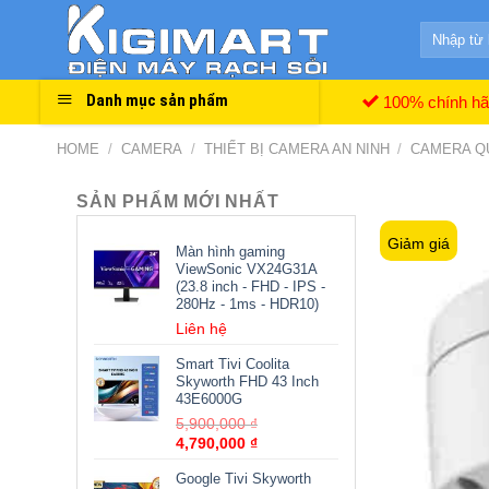
Skip
Search
to
for:
content
Danh mục sản phẩm
100% chính h
HOME
/
CAMERA
/
THIẾT BỊ CAMERA AN NINH
/
CAMERA Q
SẢN PHẨM MỚI NHẤT
Giảm giá
Màn hình gaming
ViewSonic VX24G31A
(23.8 inch - FHD - IPS -
280Hz - 1ms - HDR10)
Liên hệ
Smart Tivi Coolita
Skyworth FHD 43 Inch
43E6000G
5,900,000
₫
4,790,000
₫
Google Tivi Skyworth