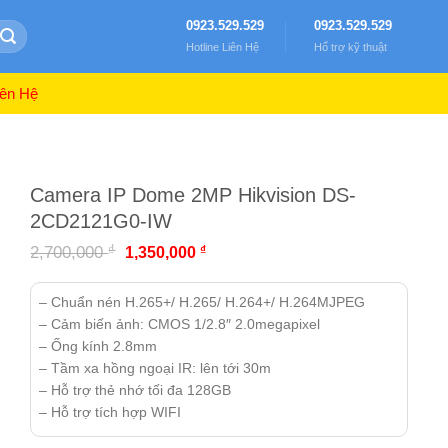
0923.529.529
0923.529.529
Hotline Liên Hệ
Hổ trợ kỹ thuật
ên Hệ
Camera IP Dome 2MP Hikvision DS-
2CD2121G0-IW
₫
2,700,000
₫
1,350,000
– Chuẩn nén H.265+/ H.265/ H.264+/ H.264MJPEG
– Cảm biến ảnh: CMOS 1/2.8″ 2.0megapixel
– Ống kính 2.8mm
– Tầm xa hồng ngoại IR: lên tới 30m
– Hỗ trợ thẻ nhớ tối đa 128GB
– Hỗ trợ tích hợp WIFI