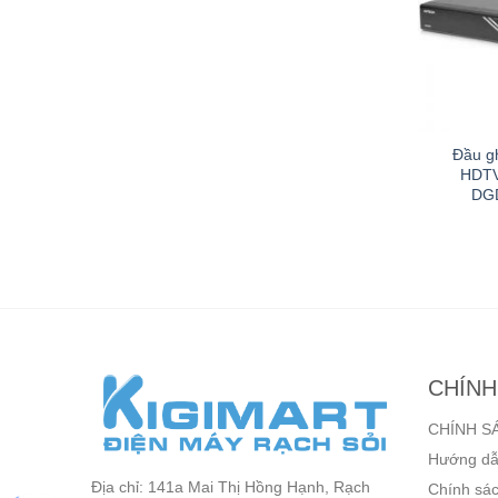
TVI 32 kênh
Camera IP 5MP AVTECH
Đầu gh
DS-7232HGHI-
DGM5606P/F28
HDTV
K2
DG
n hệ
Liên hệ
CHÍNH
CHÍNH S
Hướng dẫ
Địa chỉ: 141a Mai Thị Hồng Hạnh, Rạch
Chính sác