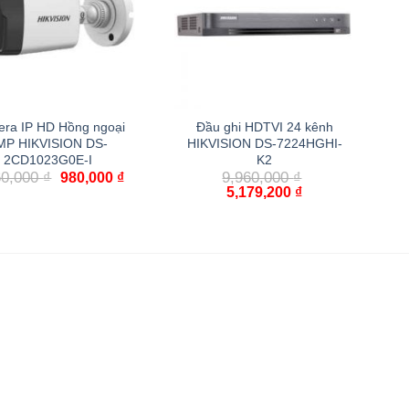
ra IP HD Hồng ngoại
Đầu ghi HDTVI 24 kênh
MP HIKVISION DS-
HIKVISION DS-7224HGHI-
2CD1023G0E-I
K2
60,000
₫
9,960,000
₫
980,000
₫
5,179,200
₫