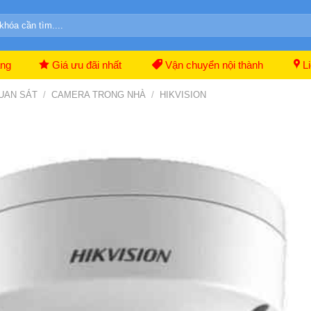
ãng
Giá ưu đãi nhất
Vận chuyển nội thành
Li
UAN SÁT
/
CAMERA TRONG NHÀ
/
HIKVISION