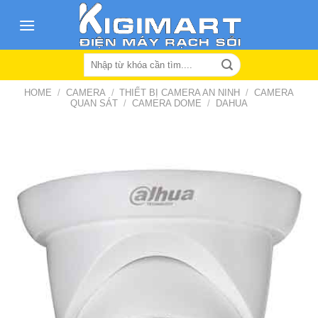
Skip
to
content
Search
for:
HOME
/
CAMERA
/
THIẾT BỊ CAMERA AN NINH
/
CAMERA
QUAN SÁT
/
CAMERA DOME
/
DAHUA