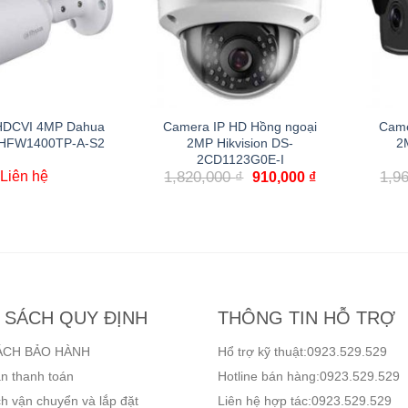
HDCVI 4MP Dahua
Camera IP HD Hồng ngoại
Came
HFW1400TP-A-S2
2MP Hikvision DS-
2
2CD1123G0E-I
Liên hệ
1,820,000
₫
1,9
910,000
₫
 SÁCH QUY ĐỊNH
THÔNG TIN HỖ TRỢ
ÁCH BẢO HÀNH
Hổ trợ kỹ thuật:0923.529.529
n thanh toán
Hotline bán hàng:0923.529.529
h vận chuyển và lắp đặt
Liên hệ hợp tác:0923.529.529