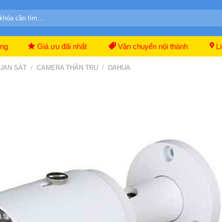
ãng
Giá ưu đãi nhất
Vận chuyển nội thành
Li
UAN SÁT
/
CAMERA THÂN TRỤ
/
DAHUA