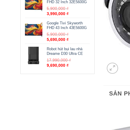
FHD 32 Inch 32E5600G
5,900,000
₫
3,990,000
₫
Google Tivi Skyworth
FHD 43 Inch 43E5600G
5,900,000
₫
5,690,000
₫
Robot hút bụi lau nhà
Dreame D30 Ultra CE
17,990,000
₫
9,690,000
₫
SẢN P