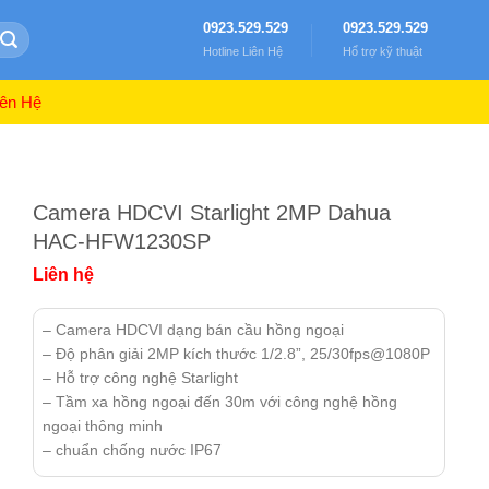
0923.529.529
0923.529.529
Hotline Liên Hệ
Hổ trợ kỹ thuật
ên Hệ
Camera HDCVI Starlight 2MP Dahua
HAC-HFW1230SP
Liên hệ
– Camera HDCVI dạng bán cầu hồng ngoại
– Độ phân giải 2MP kích thước 1/2.8”, 25/30fps@1080P
– Hỗ trợ công nghệ Starlight
– Tầm xa hồng ngoại đến 30m với công nghệ hồng
ngoại thông minh
– chuẩn chống nước IP67