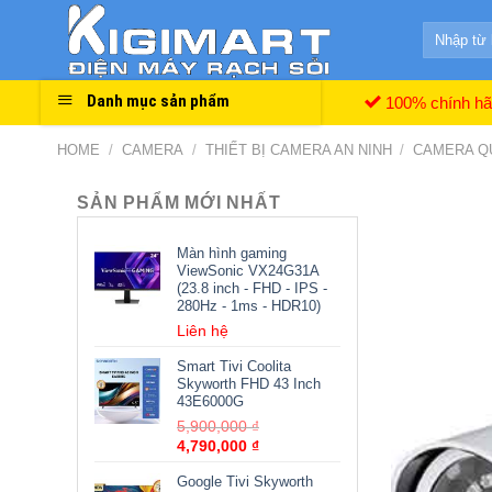
Skip
Search
to
for:
content
Danh mục sản phẩm
100% chính h
HOME
/
CAMERA
/
THIẾT BỊ CAMERA AN NINH
/
CAMERA Q
SẢN PHẨM MỚI NHẤT
Màn hình gaming
ViewSonic VX24G31A
(23.8 inch - FHD - IPS -
280Hz - 1ms - HDR10)
Liên hệ
Smart Tivi Coolita
Skyworth FHD 43 Inch
43E6000G
5,900,000
₫
4,790,000
₫
Google Tivi Skyworth