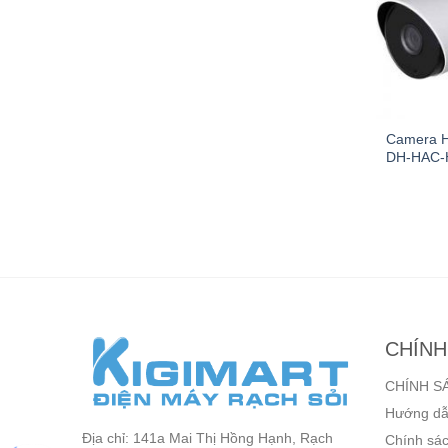
nh IP 4 kênh
Camera HDCCTV-TVI
Camera 
H304EA(EU)
AVTECH
DH-HAC-
DGC1305AP/F28F80
n hệ
Liên hệ
CHÍNH
CHÍNH S
Hướng dẫ
Địa chỉ: 141a Mai Thị Hồng Hạnh, Rạch
Chính sác