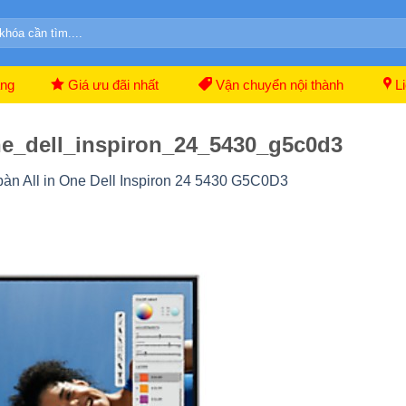
ãng
Giá ưu đãi nhất
Vận chuyển nội thành
Li
e_dell_inspiron_24_5430_g5c0d3
bàn All in One Dell Inspiron 24 5430 G5C0D3