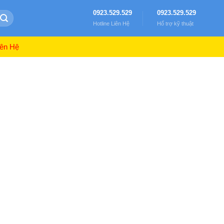
0923.529.529
0923.529.529
Hotline Liên Hệ
Hổ trợ kỹ thuật
ên Hệ