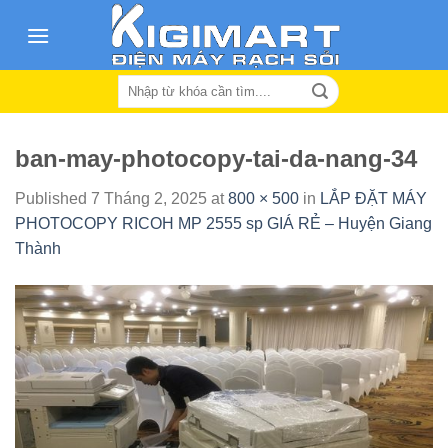
Skip
to
content
Search
for:
ban-may-photocopy-tai-da-nang-34
Published
7 Tháng 2, 2025
at
800 × 500
in
LẮP ĐẶT MÁY
PHOTOCOPY RICOH MP 2555 sp GIÁ RẺ – Huyện Giang
Thành