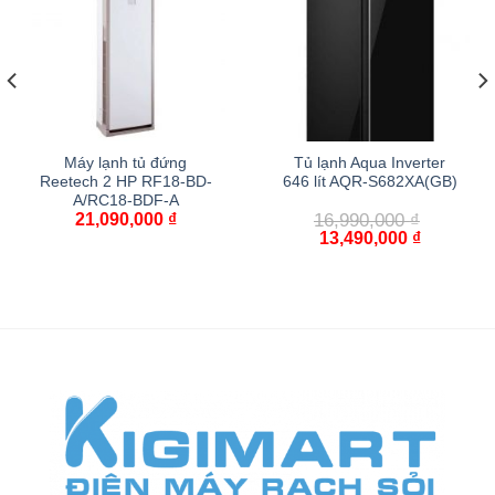
Máy lạnh tủ đứng
Tủ lạnh Aqua Inverter
Reetech 2 HP RF18-BD-
646 lít AQR-S682XA(GB)
A/RC18-BDF-A
21,090,000
₫
16,990,000
₫
13,490,000
₫