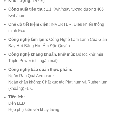
Khối lượng:
147 kg
Công suất tiêu thụ:
1.1 Kwh/ngày tương đương 406
Kwh/năm
Chế độ tiết kiệm điện:
INVERTER, Điều khiển thông
minh Eco
Công nghệ làm lạnh:
Công Nghệ Làm Lạnh Của Giàn
Bay Hơi Bằng Hơi Ẩm Độc Quyền
Công nghệ kháng khuẩn, khử mùi:
Bộ lọc khử mùi
Triple Power (chỉ ngăn mát)
Công nghệ bảo quản thực phẩm:
Ngăn Rau Quả Aero-care
Ngăn chân không: Chất xúc tác Platinum và Ruthenium
(khoảng) -1℃
Tiện ích:
Đèn LED
Hộp phụ kiện với khay trứng