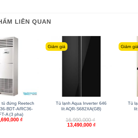
HẨM LIÊN QUAN
Giảm giá
Giảm gi
 tủ đứng Reetech
Tủ lạnh Aqua Inverter 646
Tủ lạ
36-BDT-A/RC36-
lít AQR-S682XA(GB)
l
T-A (3 pha)
,690,000
₫
16,990,000
₫
13,490,000
₫