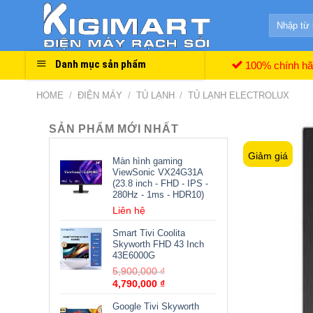
Skip
Search
to
for:
content
Danh mục sản phẩm
100% chính h
HOME
/
ĐIỆN MÁY
/
TỦ LẠNH
/
TỦ LẠNH ELECTROLUX
SẢN PHẨM MỚI NHẤT
Giảm giá
Màn hình gaming
ViewSonic VX24G31A
(23.8 inch - FHD - IPS -
280Hz - 1ms - HDR10)
Liên hệ
Smart Tivi Coolita
Skyworth FHD 43 Inch
43E6000G
5,900,000
₫
4,790,000
₫
Google Tivi Skyworth