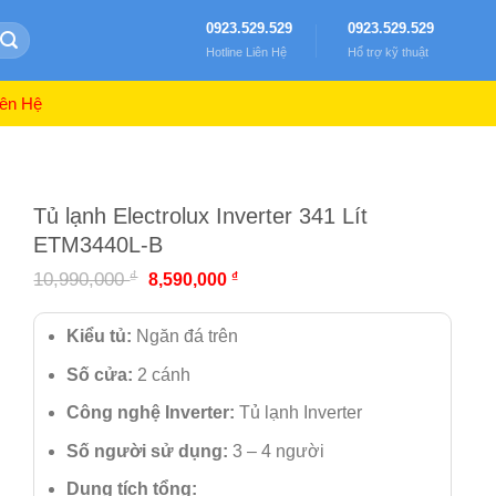
0923.529.529
0923.529.529
Hotline Liên Hệ
Hổ trợ kỹ thuật
ên Hệ
Tủ lạnh Electrolux Inverter 341 Lít
ETM3440L-B
₫
10,990,000
₫
8,590,000
Kiểu tủ:
Ngăn đá trên
Số cửa:
2 cánh
Công nghệ Inverter:
Tủ lạnh Inverter
Số người sử dụng:
3 – 4 người
Dung tích tổng: