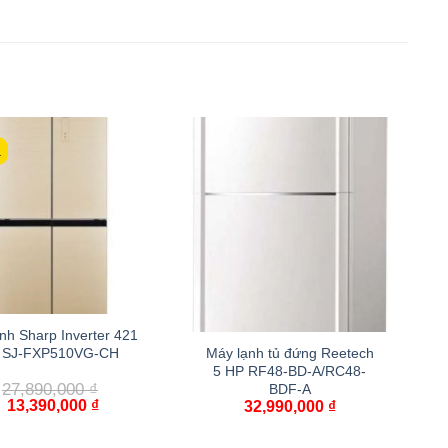
á
nh Sharp Inverter 421
Máy lạnh tủ đứng Reetech
ít SJ-FXP510VG-CH
5 HP RF48-BD-A/RC48-
27,890,000
₫
BDF-A
13,390,000
₫
32,990,000
₫