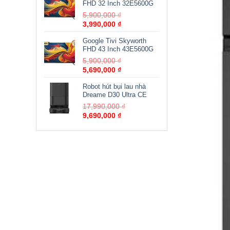
FHD 32 Inch 32E5600G
5,900,000
₫
3,990,000
₫
Google Tivi Skyworth
FHD 43 Inch 43E5600G
5,900,000
₫
5,690,000
₫
Robot hút bụi lau nhà
Dreame D30 Ultra CE
17,990,000
₫
9,690,000
₫