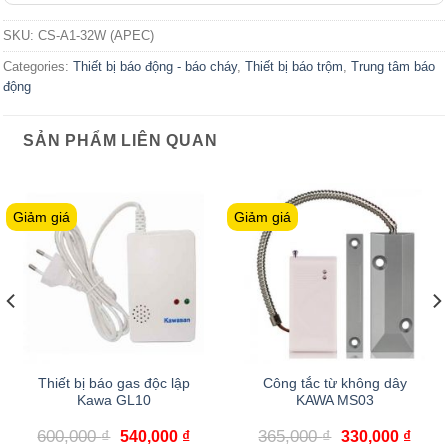
SKU:
CS-A1-32W (APEC)
Categories:
Thiết bị báo động - báo cháy
,
Thiết bị báo trộm
,
Trung tâm báo
động
SẢN PHẨM LIÊN QUAN
Giảm giá
Giảm giá
Thiết bị báo gas độc lập
Công tắc từ không dây
Kawa GL10
KAWA MS03
600,000
₫
365,000
₫
540,000
₫
330,000
₫