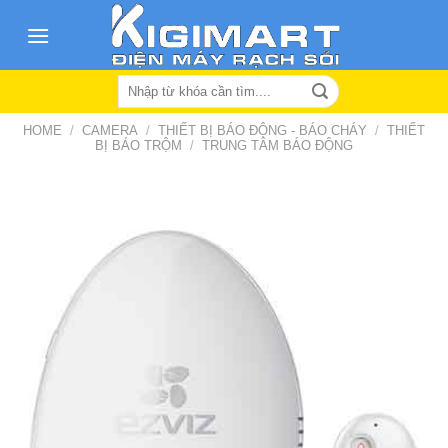
Skip
to
content
Search
for:
HOME
/
CAMERA
/
THIẾT BỊ BÁO ĐỘNG - BÁO CHÁY
/
THIẾT
BỊ BÁO TRỘM
/
TRUNG TÂM BÁO ĐỘNG