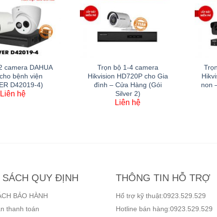
 2 camera DAHUA
Trọn bộ 1-4 camera
Trọ
cho bệnh viện
Hikvision HD720P cho Gia
Hikv
VER D42019-4)
đình – Cửa Hàng (Gói
non –
Liên hệ
Silver 2)
Liên hệ
 SÁCH QUY ĐỊNH
THÔNG TIN HỖ TRỢ
ÁCH BẢO HÀNH
Hổ trợ kỹ thuật:0923.529.529
n thanh toán
Hotline bán hàng:0923.529.529