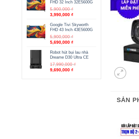
FHD 32 Inch 32E5600G
5,900,000
₫
3,990,000
₫
Google Tivi Skyworth
FHD 43 Inch 43E5600G
5,900,000
₫
5,690,000
₫
Robot hút bụi lau nhà
Dreame D30 Ultra CE
17,990,000
₫
9,690,000
₫
SẢN P