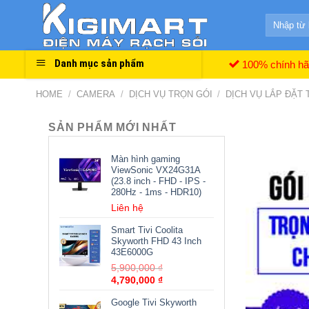
Skip
Search
to
for:
content
Danh mục sản phẩm
100% chính h
HOME
/
CAMERA
/
DỊCH VỤ TRỌN GÓI
/
DỊCH VỤ LẮP ĐẶT
SẢN PHẨM MỚI NHẤT
Màn hình gaming
ViewSonic VX24G31A
(23.8 inch - FHD - IPS -
280Hz - 1ms - HDR10)
Liên hệ
Smart Tivi Coolita
Skyworth FHD 43 Inch
43E6000G
5,900,000
₫
4,790,000
₫
Google Tivi Skyworth