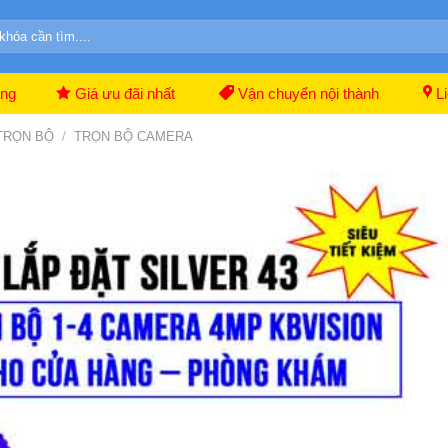
ãng
Giá ưu đãi nhất
Vận chuyển nội thành
Li
 TRỌN BỘ
/
TRỌN BỘ CAMERA