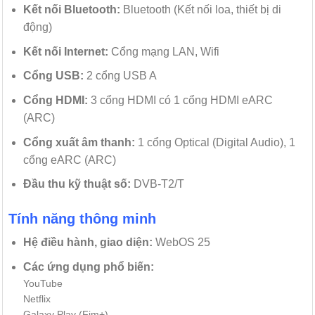
Kết nối Bluetooth:
Bluetooth (Kết nối loa, thiết bị di
động)
Kết nối Internet:
Cổng mạng LAN, Wifi
Cổng USB:
2 cổng USB A
Cổng HDMI:
3 cổng HDMI có 1 cổng HDMI eARC
(ARC)
Cổng xuất âm thanh:
1 cổng Optical (Digital Audio), 1
cổng eARC (ARC)
Đầu thu kỹ thuật số:
DVB-T2/T
Tính năng thông minh
Hệ điều hành, giao diện:
WebOS 25
Các ứng dụng phổ biến:
YouTube
Netflix
Galaxy Play (Fim+)