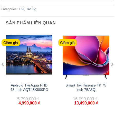
Categories:
Tivi
,
Tivi Lg
SẢN PHẨM LIÊN QUAN
Giảm giá
Giảm giá
Android Tivi Aqua FHD
Smart Tivi Hisense 4K 75
43 Inch AQT43K800FG
inch 75A6Q
5,790,000
₫
16,990,000
₫
4,990,000
₫
13,490,000
₫