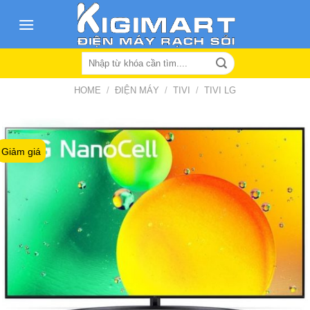
Skip
to
content
Search
for:
HOME
/
ĐIỆN MÁY
/
TIVI
/
TIVI LG
Giảm giá