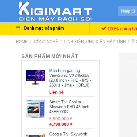
Skip
Search
to
for:
content
Danh mục sản phẩm
100% chính h
HOME
/
CÔNG NGHỆ
/
LINH KIỆN, PHỤ KIỆN MÁY TÍNH
/
Ổ 
SẢN PHẨM MỚI NHẤT
Màn hình gaming
ViewSonic VX24G31A
(23.8 inch - FHD - IPS -
280Hz - 1ms - HDR10)
Liên hệ
Smart Tivi Coolita
Skyworth FHD 43 Inch
43E6000G
5,900,000
₫
4,790,000
₫
Google Tivi Skyworth