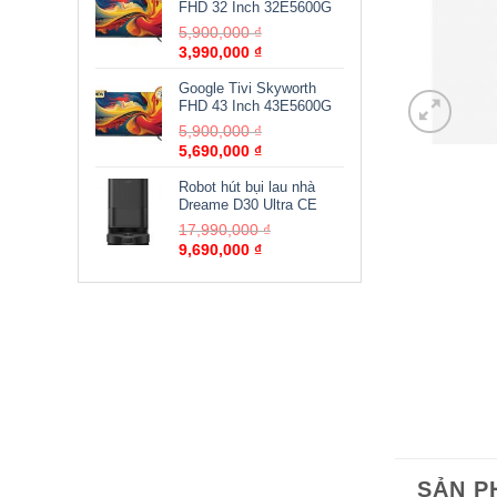
FHD 32 Inch 32E5600G
5,900,000
₫
3,990,000
₫
Google Tivi Skyworth
FHD 43 Inch 43E5600G
5,900,000
₫
5,690,000
₫
Robot hút bụi lau nhà
Dreame D30 Ultra CE
17,990,000
₫
9,690,000
₫
SẢN P