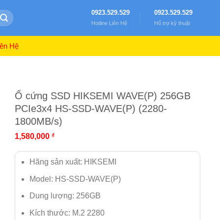
0923.529.529
0923.529.529
Hotline Liên Hệ
Hổ trợ kỹ thuật
ên Hệ
Ổ cứng SSD HIKSEMI WAVE(P) 256GB
PCIe3x4 HS-SSD-WAVE(P) (2280-
1800MB/s)
1,580,000
₫
Hãng sản xuất: HIKSEMI
Model: HS-SSD-WAVE(P)
Dung lượng: 256GB
Kích thước: M.2 2280