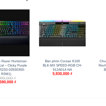
m Razer Huntsman
Bàn phím Corsair K100
Chu
cal – Clicky Purple
BLK-MX SPEED-RGB CH-
Rech
(RZ03-03930300-
912A014-NA
B
5,930,000
₫
R3M1)
999,000
₫
,590,000
₫