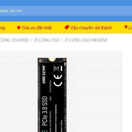
ãng
Giá ưu đãi nhất
Vận chuyển nội thành
Li
CỨNG SSD/HDD
/
Ổ CỨNG SSD
/
Ổ CỨNG SSD HIKSEMI