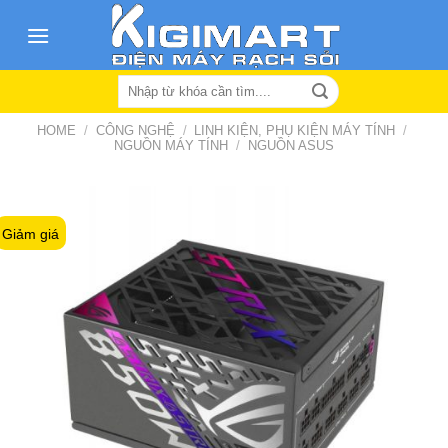
Skip
to
content
Search
for:
HOME
/
CÔNG NGHỆ
/
LINH KIỆN, PHỤ KIỆN MÁY TÍNH
/
NGUỒN MÁY TÍNH
/
NGUỒN ASUS
Giảm giá