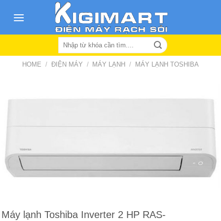
Skip
to
content
Search
for:
HOME
/
ĐIỆN MÁY
/
MÁY LẠNH
/
MÁY LẠNH TOSHIBA
Máy lạnh Toshiba Inverter 2 HP RAS-