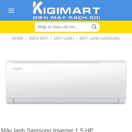
Skip
to
content
Search
for:
HOME
/
ĐIỆN MÁY
/
MÁY LẠNH
/
MÁY LẠNH SAMSUNG
Máy lạnh Samsung Inverter 1.5 HP