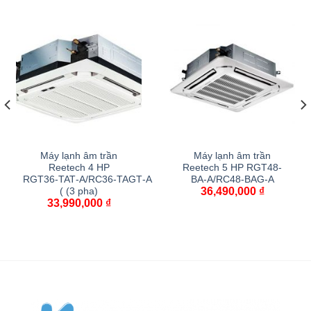
Máy lạnh âm trần
Máy lạnh âm trần
Reetech 4 HP
Reetech 5 HP RGT48-
RGT36‑TAT‑A/RC36‑TAGT‑A
BA-A/RC48-BAG-A
36,490,000
₫
( (3 pha)
33,990,000
₫