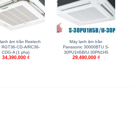
lạnh âm trần Reetech
Máy lạnh âm trần
P RGT36-CD-A/RC36-
Panasonic 30000BTU S-
CDG-A (1 pha)
30PU1H5B/U-30PN1H5
34,390,000
₫
29,490,000
₫