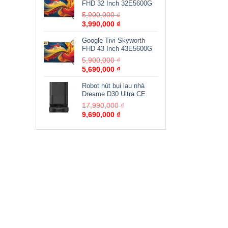
FHD 32 Inch 32E5600G
5,900,000
₫
3,990,000
₫
Google Tivi Skyworth
FHD 43 Inch 43E5600G
5,900,000
₫
5,690,000
₫
Robot hút bụi lau nhà
Dreame D30 Ultra CE
17,990,000
₫
9,690,000
₫