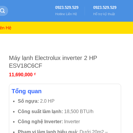
0923.529.529
0923.529.529
Hotline Liên Hệ
Hổ trợ kỹ thuật
ên Hệ
Máy lạnh Electrolux inverter 2 HP
ESV18C6CF
11,690,000
₫
Tổng quan
Số ngựa:
2.0 HP
Công suất làm lạnh:
18,500 BTU/h
Công nghệ Inverter:
Inverter
Phạm vi làm lạnh hiệu quả:
Dưới 20m2 –