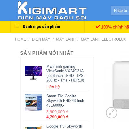
Skip
Search
to
for:
content
Danh mục sản phẩm
100% chính h
HOME
/
ĐIỆN MÁY
/
MÁY LẠNH
/
MÁY LẠNH ELECTROLUX
SẢN PHẨM MỚI NHẤT
Màn hình gaming
ViewSonic VX24G31A
(23.8 inch - FHD - IPS -
280Hz - 1ms - HDR10)
Liên hệ
Smart Tivi Coolita
Skyworth FHD 43 Inch
43E6000G
5,900,000
₫
4,790,000
₫
Google Tivi Skyworth