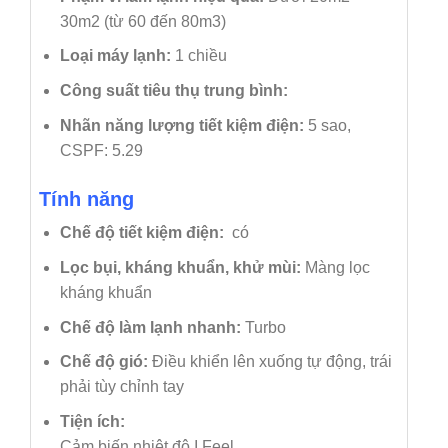
30m2 (từ 60 đến 80m3)
Loại máy lạnh:
1 chiều
Công suất tiêu thụ trung bình:
Nhãn năng lượng tiết kiệm điện:
5 sao,
CSPF: 5.29
Tính năng
Chế độ tiết kiệm điện:
có
Lọc bụi, kháng khuẩn, khử mùi:
Màng lọc
kháng khuẩn
Chế độ làm lạnh nhanh:
Turbo
Chế độ gió:
Điều khiển lên xuống tự động, trái
phải tùy chỉnh tay
Tiện ích:
Cảm biến nhiệt độ I Feel,