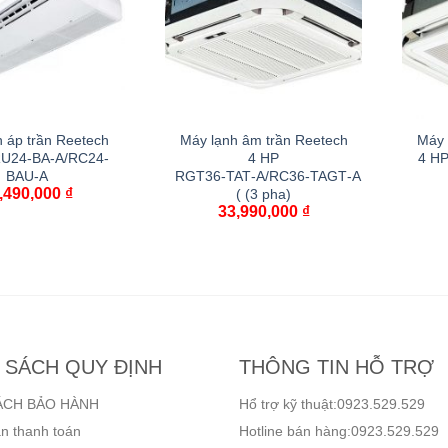
 áp trần Reetech
Máy lạnh âm trần Reetech
Máy 
RU24-BA-A/RC24-
4 HP
4 H
BAU-A
RGT36‑TAT‑A/RC36‑TAGT‑A
,490,000
₫
( (3 pha)
33,990,000
₫
 SÁCH QUY ĐỊNH
THÔNG TIN HỖ TRỢ
ÁCH BẢO HÀNH
Hổ trợ kỹ thuật:0923.529.529
n thanh toán
Hotline bán hàng:0923.529.529