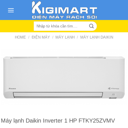
Skip
to
content
Search
for:
HOME
/
ĐIỆN MÁY
/
MÁY LẠNH
/
MÁY LẠNH DAIKIN
Máy lạnh Daikin Inverter 1 HP FTKY25ZVMV