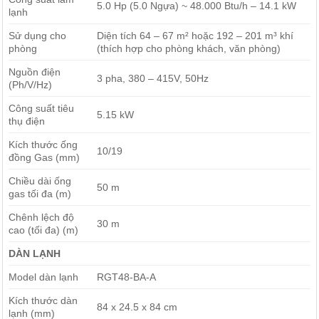
5.0 Hp (5.0 Ngựa) ~ 48.000 Btu/h – 14.1 kW
lạnh
Sử dụng cho
Diện tích 64 – 67 m² hoặc 192 – 201 m³ khí
phòng
(thích hợp cho phòng khách, văn phòng)
Nguồn điện
3 pha, 380 – 415V, 50Hz
(Ph/V/Hz)
Công suất tiêu
5.15 kW
thụ điện
Kích thước ống
10/19
đồng Gas (mm)
Chiều dài ống
50 m
gas tối đa (m)
Chênh lệch độ
30 m
cao (tối đa) (m)
DÀN LẠNH
Model dàn lạnh
RGT48-BA-A
Kích thước dàn
84 x 24.5 x 84 cm
lạnh (mm)