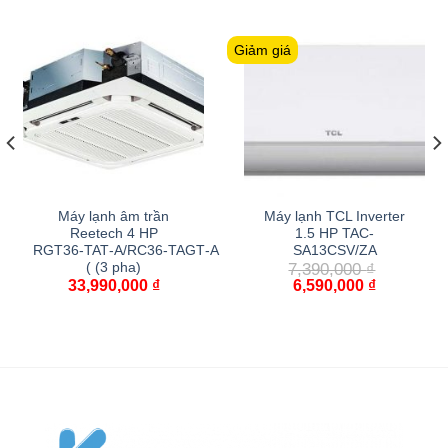
Giảm giá
Máy lạnh âm trần
Máy lạnh TCL Inverter
Reetech 4 HP
1.5 HP TAC-
RGT36‑TAT‑A/RC36‑TAGT‑A
SA13CSV/ZA
7,390,000
₫
( (3 pha)
33,990,000
₫
6,590,000
₫