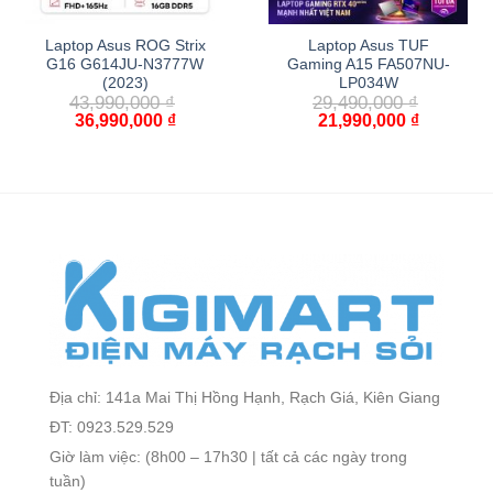
Laptop Asus ROG Strix
Laptop Asus TUF
G16 G614JU-N3777W
Gaming A15 FA507NU-
(2023)
LP034W
43,990,000
₫
29,490,000
₫
36,990,000
₫
21,990,000
₫
Địa chỉ: 141a Mai Thị Hồng Hạnh, Rạch Giá, Kiên Giang
ĐT: 0923.529.529
Giờ làm việc: (8h00 – 17h30 | tất cả các ngày trong
tuần)