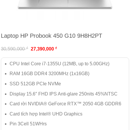
Laptop HP Probook 450 G10 9H8H2PT
₫
30,590,000
₫
27,390,000
CPU Intel Core i7-1355U (12MB, up to 5.00GHz)
RAM 16GB DDR4 3200MHz (1x16GB)
SSD 512GB PCIe NVMe
Display 15.6″ FHD IPS Anti-glare 250nits 45%NTSC
Card rời NVIDIA® GeForce RTX™ 2050 4GB GDDR6
Card tích hợp Intel® UHD Graphics
Pin 3Cell 51WHrs