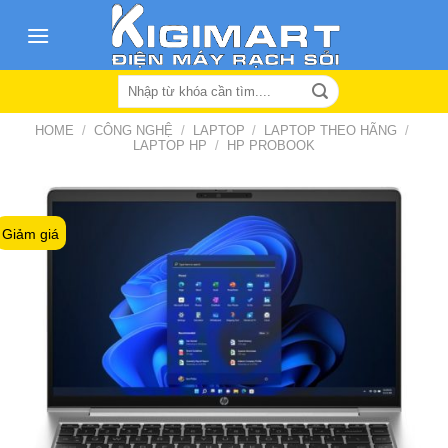
Skip
to
content
Search
for:
HOME
/
CÔNG NGHỆ
/
LAPTOP
/
LAPTOP THEO HÃNG
/
LAPTOP HP
/
HP PROBOOK
Giảm giá