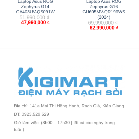
Laptop Asus ROG
Laptop Asus ROG
Zephyrus G14
Zephyrus G16
GA403UV-QS091W
GU605MV-QR196WS
51,990,000
₫
(2024)
47,990,000
₫
69,990,000
₫
62,990,000
₫
Địa chỉ: 141a Mai Thị Hồng Hạnh, Rạch Giá, Kiên Giang
ĐT: 0923.529.529
Giờ làm việc: (8h00 – 17h30 | tất cả các ngày trong
tuần)