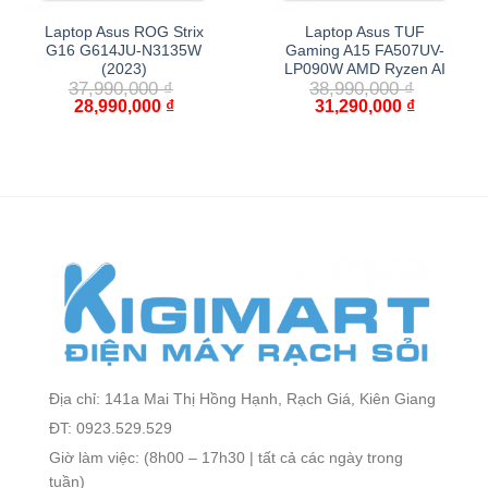
Laptop Asus ROG Strix
Laptop Asus TUF
G16 G614JU-N3135W
Gaming A15 FA507UV-
(2023)
LP090W AMD Ryzen AI
37,990,000
₫
38,990,000
₫
28,990,000
₫
31,290,000
₫
Địa chỉ: 141a Mai Thị Hồng Hạnh, Rạch Giá, Kiên Giang
ĐT: 0923.529.529
Giờ làm việc: (8h00 – 17h30 | tất cả các ngày trong
tuần)