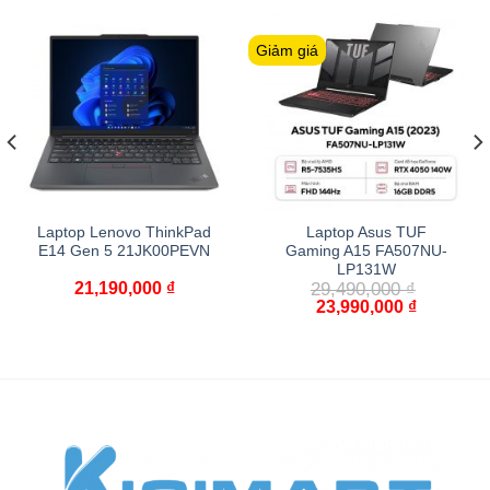
Giảm giá
Laptop Lenovo ThinkPad
Laptop Asus TUF
E14 Gen 5 21JK00PEVN
Gaming A15 FA507NU-
LP131W
21,190,000
₫
29,490,000
₫
23,990,000
₫