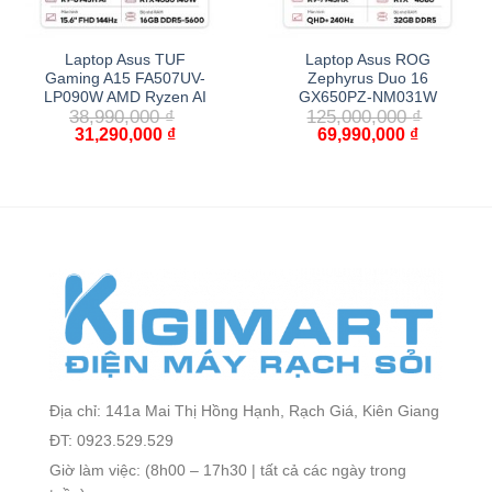
Laptop Asus TUF
Laptop Asus ROG
Gaming A15 FA507UV-
Zephyrus Duo 16
LP090W AMD Ryzen AI
GX650PZ-NM031W
38,990,000
₫
125,000,000
₫
31,290,000
₫
69,990,000
₫
Địa chỉ: 141a Mai Thị Hồng Hạnh, Rạch Giá, Kiên Giang
ĐT: 0923.529.529
Giờ làm việc: (8h00 – 17h30 | tất cả các ngày trong