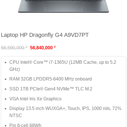
Laptop HP Dragonfly G4 A9VD7PT
₫
58,590,000
₫
56,840,000
CPU Intel® Core™ i7-1365U (12MB Cache, up to 5.2
GHz)
RAM 32GB LPDDR5-6400 MHz onboard
SSD 1TB PCIe® Gen4 NVMe™ TLC M.2
VGA Intel Iris Xe Graphics
Display 13.5 inch WUXGA+, Touch, IPS, 1000 nits, 72%
NTSC
Pin 6-cell 68Wh