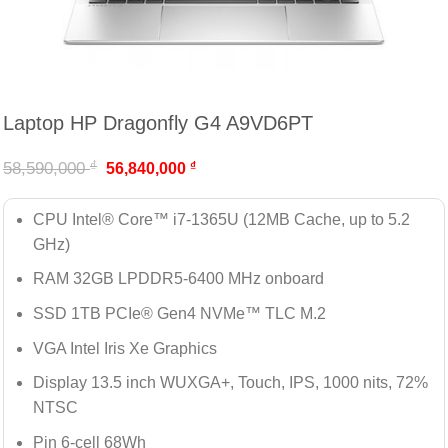
Laptop HP Dragonfly G4 A9VD6PT
₫
58,590,000
₫
56,840,000
CPU Intel® Core™ i7-1365U (12MB Cache, up to 5.2
GHz)
RAM 32GB LPDDR5-6400 MHz onboard
SSD 1TB PCIe® Gen4 NVMe™ TLC M.2
VGA Intel Iris Xe Graphics
Display 13.5 inch WUXGA+, Touch, IPS, 1000 nits, 72%
NTSC
Pin 6-cell 68Wh