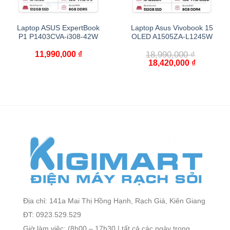
Laptop ASUS ExpertBook
Laptop Asus Vivobook 15
P1 P1403CVA-i308-42W
OLED A1505ZA-L1245W
11,990,000
₫
18,990,000
₫
18,420,000
₫
Địa chỉ: 141a Mai Thị Hồng Hạnh, Rạch Giá, Kiên Giang
ĐT: 0923.529.529
Giờ làm việc: (8h00 – 17h30 | tất cả các ngày trong