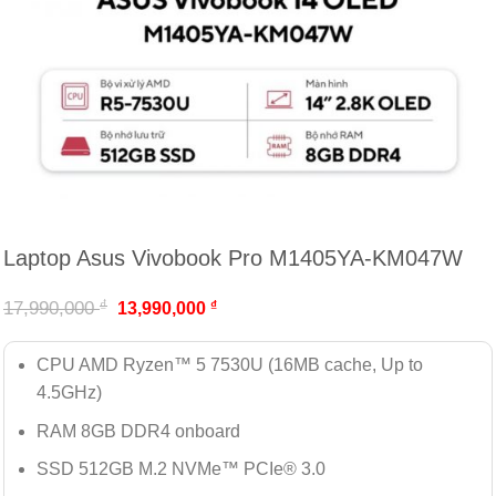
Laptop Asus Vivobook Pro M1405YA-KM047W
₫
17,990,000
₫
13,990,000
CPU AMD Ryzen™ 5 7530U (16MB cache, Up to
4.5GHz)
RAM 8GB DDR4 onboard
SSD 512GB M.2 NVMe™ PCIe® 3.0