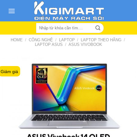
Skip
to
content
Search
for:
HOME
/
CÔNG NGHỆ
/
LAPTOP
/
LAPTOP THEO HÃNG
/
LAPTOP ASUS
/
ASUS VIVOBOOK
Giảm giá