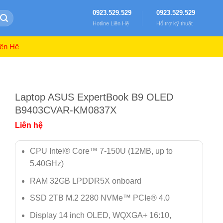
0923.529.529
0923.529.529
Hotline Liên Hệ
Hổ trợ kỹ thuật
ên Hệ
Laptop ASUS ExpertBook B9 OLED
B9403CVAR-KM0837X
Liên hệ
CPU Intel® Core™ 7-150U (12MB, up to
5.40GHz)
RAM 32GB LPDDR5X onboard
SSD 2TB M.2 2280 NVMe™ PCIe® 4.0
Display 14 inch OLED, WQXGA+ 16:10,