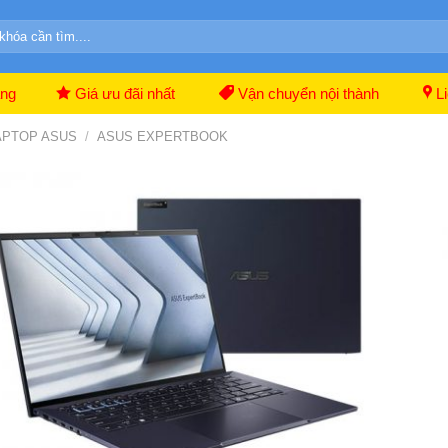
ãng
Giá ưu đãi nhất
Vận chuyển nội thành
Li
APTOP ASUS
/
ASUS EXPERTBOOK