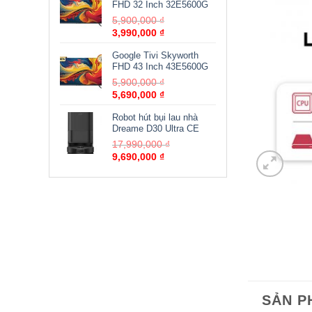
FHD 32 Inch 32E5600G
5,900,000
₫
3,990,000
₫
Google Tivi Skyworth
FHD 43 Inch 43E5600G
5,900,000
₫
5,690,000
₫
Robot hút bụi lau nhà
Dreame D30 Ultra CE
17,990,000
₫
9,690,000
₫
SẢN P