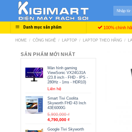
Skip
Search
to
for:
content
Danh mục sản phẩm
100% chính h
HOME
/
CÔNG NGHỆ
/
LAPTOP
/
LAPTOP THEO HÃNG
/
L
SẢN PHẨM MỚI NHẤT
Màn hình gaming
ViewSonic VX24G31A
(23.8 inch - FHD - IPS -
280Hz - 1ms - HDR10)
Liên hệ
Smart Tivi Coolita
Skyworth FHD 43 Inch
43E6000G
5,900,000
₫
4,790,000
₫
Google Tivi Skyworth