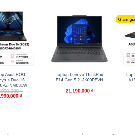
Giảm gi
op Asus ROG
Laptop Lenovo ThinkPad
Lap
hyrus Duo 16
E14 Gen 5 21JK00PEVN
A1
0PZ-NM031W
,000,000
₫
21,190,000
₫
,990,000
₫