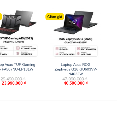
á
Giảm giá
top Asus TUF Gaming
Laptop Asus ROG
5 FA507NU-LP131W
Zephyrus G16 GU603VV-
N4022W
29,490,000
₫
47,990,000
₫
23,990,000
₫
40,590,000
₫